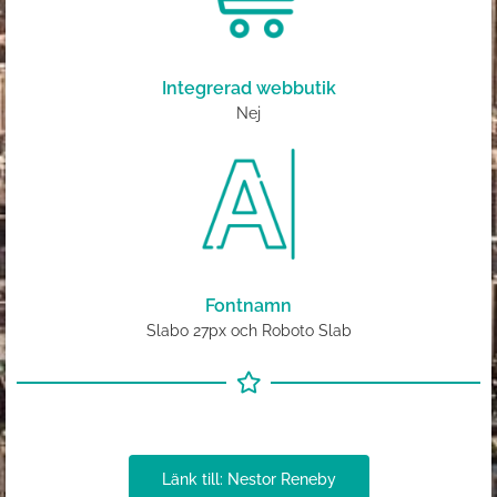
Integrerad webbutik
Nej
Fontnamn
Slabo 27px och Roboto Slab
Länk till: Nestor Reneby