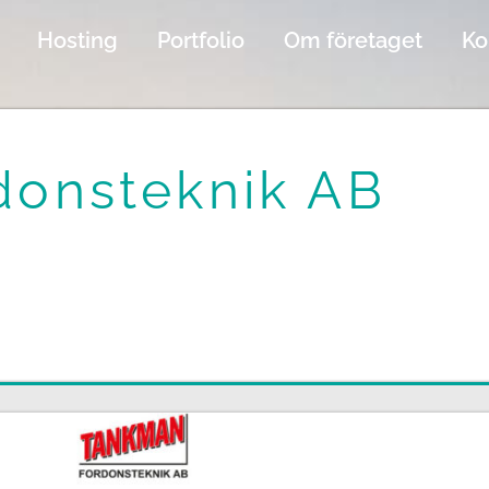
Hosting
Portfolio
Om företaget
Ko
donsteknik AB