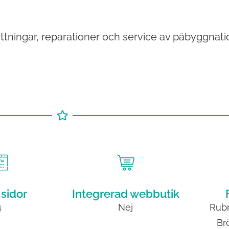
tningar, reparationer och service av påbyggnatio
 sidor
Integrerad webbutik
4
Nej
Rubr
Br