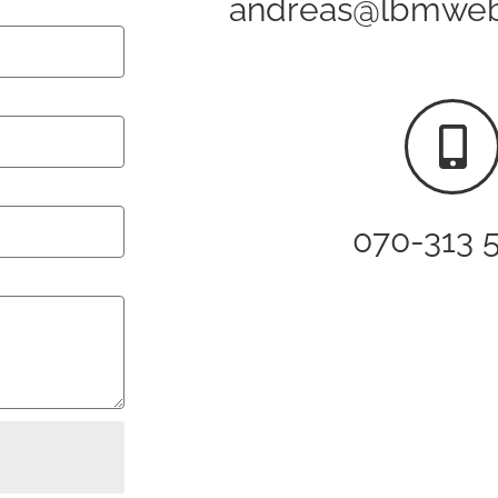
andreas@lbmweb
070-313 