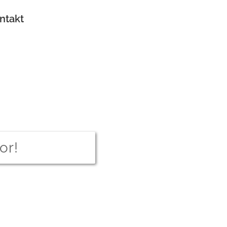
ntakt
or!