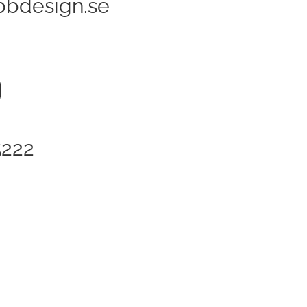
bdesign.se
5222