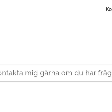
Hosting
Portfolio
Om företaget
Ko
ontakta mig gärna om du har fråg